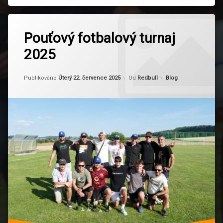
Označeno
tagem
Pouťový fotbalový turnaj
fotbal
2025
pouť
TJ-
Aktualizováno
Úterý 21. července 2
Dub
Kategorie:
Publikováno
Úterý 22. července 2025
Od
Redbull
Blog