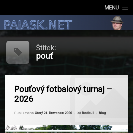
Vítejte !
MENU
Přejít
Můj blog
PAJASK.NE
k
obsahu
Kamery
webu
Štítek:
pouť
Označeno
Zanechat
tagem
Pouťový fotbalový turnaj –
komentář
na
fotbal
2026
Pouťový
fotbalový
pouť
turnaj
Aktualizováno
Úterý 21. července 2
–
Kategorie:
Publikováno
Úterý 21. července 2026
Od
Redbull
Blog
TJ-
2026
Dub